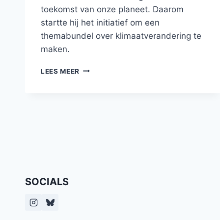
toekomst van onze planeet. Daarom
startte hij het initiatief om een
themabundel over klimaatverandering te
maken.
EEN
LEES MEER
VERHAAL
IN
DE
BUNDEL
VOORBIJ
DE
STORM
SOCIALS