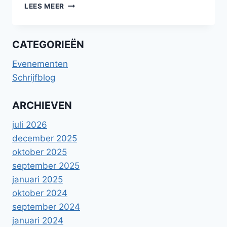
VERHAAL
LEES MEER
IN
DATES
FROM
CATEGORIEËN
HELL
VERHALENBUNDEL
Evenementen
Schrijfblog
ARCHIEVEN
juli 2026
december 2025
oktober 2025
september 2025
januari 2025
oktober 2024
september 2024
januari 2024