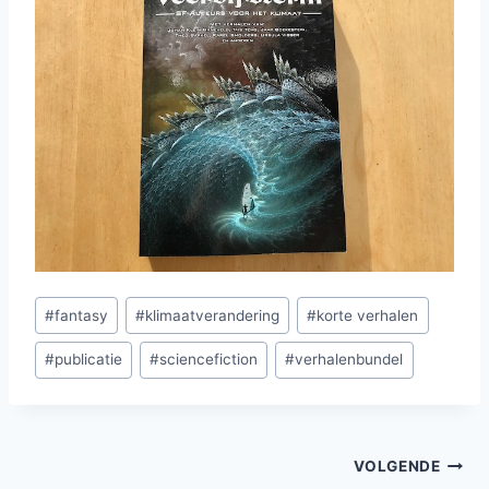
Bericht
#
fantasy
#
klimaatverandering
#
korte verhalen
tags:
#
publicatie
#
sciencefiction
#
verhalenbundel
Bericht
VOLGENDE