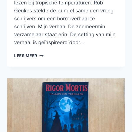
lezen bij tropische temperaturen. Rob
Geukes stelde de bundel samen en vroeg
schrijvers om een horrorverhaal te
schrijven. Mijn verhaal De zeemeermin
verzamelaar staat erin. De setting van mijn
verhaal is geïnspireerd door…
EEN
LEES MEER
VERHAAL
VAN
MIJ
IN
DE
HORRORBUNDEL
HET
JAAR
ZONDER
ZOMER