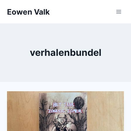
Doorgaan
Eowen Valk
naar
inhoud
verhalenbundel