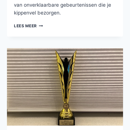
van onverklaarbare gebeurtenissen die je
kippenvel bezorgen.
NU
LEES MEER
TE
KOOP:
DE
HALLOWEEN
VERHALENBUNDEL
RIGOR
MORTIS