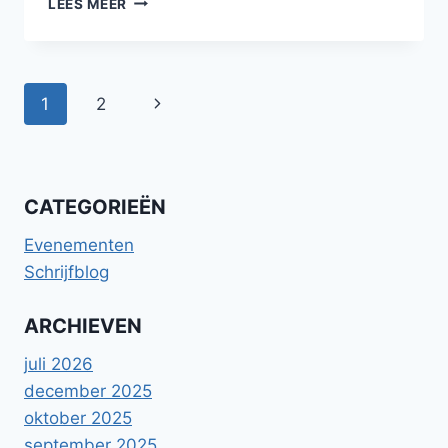
LEES MEER
IN
NIGHTMARE
FUEL:
OBJECTS
Paginanavigatie
Volgende
1
2
OF
HORROR
pagina
VERHALENBUNDEL
CATEGORIEËN
Evenementen
Schrijfblog
ARCHIEVEN
juli 2026
december 2025
oktober 2025
september 2025