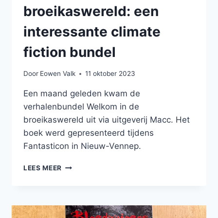
broeikaswereld: een
interessante climate
fiction bundel
Door
Eowen Valk
11 oktober 2023
Een maand geleden kwam de
verhalenbundel Welkom in de
broeikaswereld uit via uitgeverij Macc. Het
boek werd gepresenteerd tijdens
Fantasticon in Nieuw-Vennep.
WELKOM
LEES MEER
IN
DE
BROEIKASWERELD:
EEN
INTERESSANTE