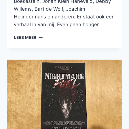
Boekestein, Johan Klein Haneveld, Debby
Willems, Bart de Wolf, Joachim
Heijndermans en anderen. Er staat ook een
verhaal in van mij: Even geen honger.
LEES
LEES MEER
NU
MIJN
VERHAAL
IN
DE
BAR
MET
DE
DUIZEND
DEUREN
VERHALENBUNDEL