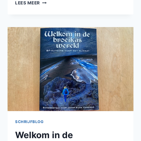
SF
LEES MEER
IN
DE
POLDER
IS
UIT
SCHRIJFBLOG
Welkom in de