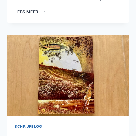
DIT
LEES MEER
GRIM(MIGE)
TIJDSCHRIFT
IS
DE
MOEITE
WAARD
SCHRIJFBLOG