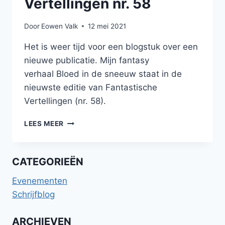
Vertellingen nr. 58
Door
Eowen Valk
12 mei 2021
Het is weer tijd voor een blogstuk over een
nieuwe publicatie. Mijn fantasy
verhaal Bloed in de sneeuw staat in de
nieuwste editie van Fantastische
Vertellingen (nr. 58).
PUBLICATIE
LEES MEER
IN
FANTASTISCHE
VERTELLINGEN
CATEGORIEËN
NR.
58
Evenementen
Schrijfblog
ARCHIEVEN