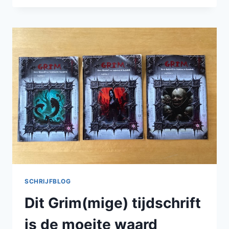
VAN
DER
DECKEN
REDUX
IN
DE
NIEUWSTE
EDGEZERO
VERHALENBUNDEL
SCHRIJFBLOG
Dit Grim(mige) tijdschrift
is de moeite waard