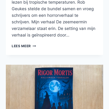
lezen bij tropische temperaturen. Rob
Geukes stelde de bundel samen en vroeg
schrijvers om een horrorverhaal te
schrijven. Mijn verhaal De zeemeermin
verzamelaar staat erin. De setting van mijn
verhaal is geïnspireerd door…
EEN
LEES MEER
VERHAAL
VAN
MIJ
IN
DE
HORRORBUNDEL
HET
JAAR
ZONDER
ZOMER