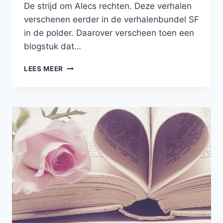
De strijd om Alecs rechten. Deze verhalen
verschenen eerder in de verhalenbundel SF
in de polder. Daarover verscheen toen een
blogstuk dat…
TWEE
LEES MEER
VERHALEN
IN
EDGEZERO
–
DE
BESTE
NEDERLANDSE
GENREVERHALEN
UIT
2023