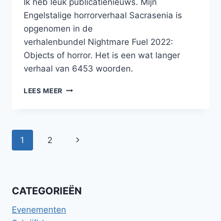
Ik heb leuk publicatienieuws. Mijn
Engelstalige horrorverhaal Sacrasenia is
opgenomen in de
verhalenbundel Nightmare Fuel 2022:
Objects of horror. Het is een wat langer
verhaal van 6453 woorden.
SACRASENIA
LEES MEER
IN
NIGHTMARE
FUEL:
OBJECTS
Paginanavigatie
Volgende
1
2
OF
HORROR
pagina
VERHALENBUNDEL
CATEGORIEËN
Evenementen