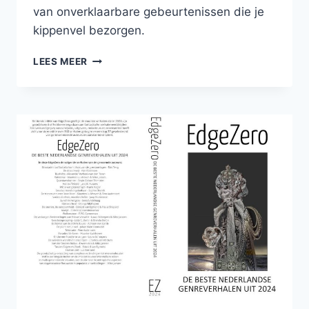
van onverklaarbare gebeurtenissen die je
kippenvel bezorgen.
NU
LEES MEER
TE
KOOP:
DE
HALLOWEEN
VERHALENBUNDEL
RIGOR
MORTIS